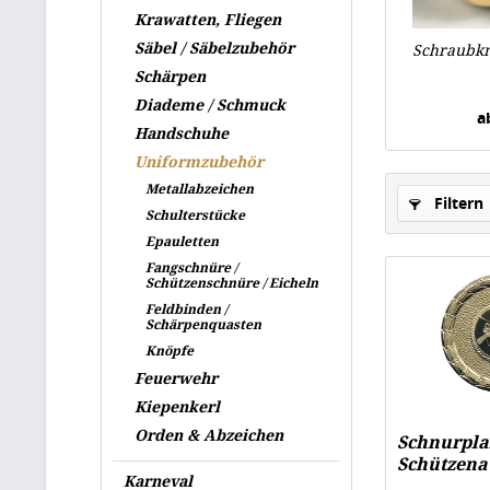
Krawatten, Fliegen
Säbel / Säbelzubehör
Schraubkn
Schärpen
Diademe / Schmuck
a
Handschuhe
Uniformzubehör
Metallabzeichen
Filtern
Schulterstücke
Epauletten
Fangschnüre /
Schützenschnüre / Eicheln
Feldbinden /
Schärpenquasten
Knöpfe
Feuerwehr
Kiepenkerl
Orden & Abzeichen
Schnurpla
Schützena
Karneval