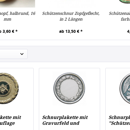
opf, halbrund, 16
Schützenschnur Zopfgeflecht,
Schützenab
mm
in 2 Längen
farbi
b 3,60 € *
ab 13,50 € *
4
kette mit
Schnurplakette mit
Schnurpl
uflage
Gravurfeld und
"Schütz
Eichenlaubkranz