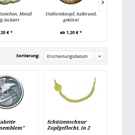
zeichen, Metall
Uniformknopf, halbrund,
Taill
g lackiert
gekörnt
,20 € *
ab 1,20 € *
3,
Sortierung:
akette
Schützenschnur
enemblem"
Zopfgeflecht, in 2
Längen