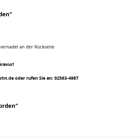
den"
iernadel an der Rückseite
Gravur!
ohn.de oder rufen Sie an: 02563-4987
orden"