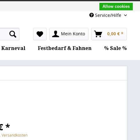
Allow cookies
Service/Hilfe
Mein Konto
0,00 € *
Karneval
Festbedarf & Fahnen
% Sale %
€ *
l. Versandkosten