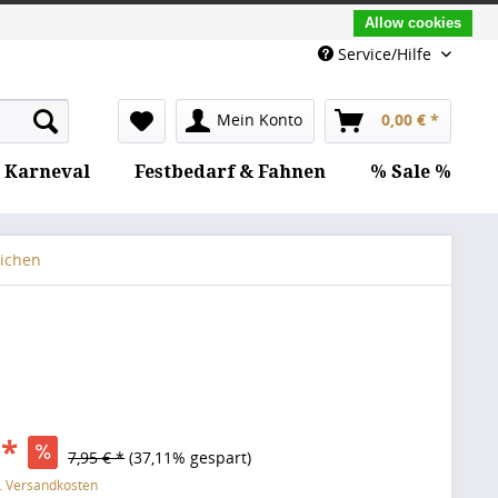
Allow cookies
Service/Hilfe
Mein Konto
0,00 € *
Karneval
Festbedarf & Fahnen
% Sale %
ichen
 *
7,95 € *
(37,11% gespart)
l. Versandkosten