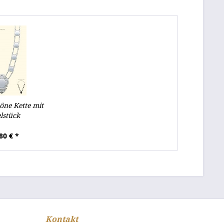
ne Kette mit
elstück
80 € *
Kontakt