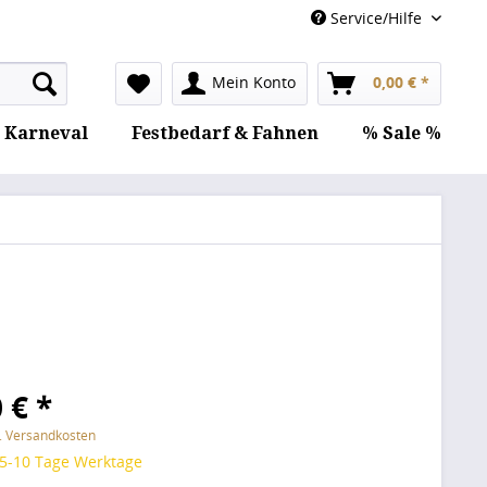
Service/Hilfe
Mein Konto
0,00 € *
Karneval
Festbedarf & Fahnen
% Sale %
 € *
l. Versandkosten
 5-10 Tage Werktage